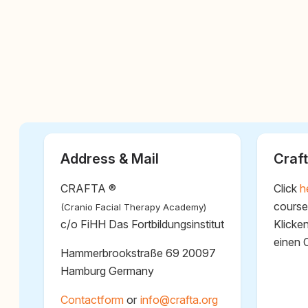
Address & Mail
Craft
CRAFTA ®
Click
h
course
(Cranio Facial Therapy Academy)
c/o FiHH Das Fortbildungsinstitut
Klicke
einen 
Hammerbrookstraße 69 20097
Hamburg Germany
Contactform
or
@
Cookie Consent plugin for the EU cookie l