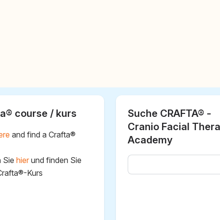
a® course / kurs
Suche CRAFTA® -
Cranio Facial Ther
ere
and find a Crafta®
Academy
n Sie
hier
und finden Sie
Crafta®-Kurs
aw