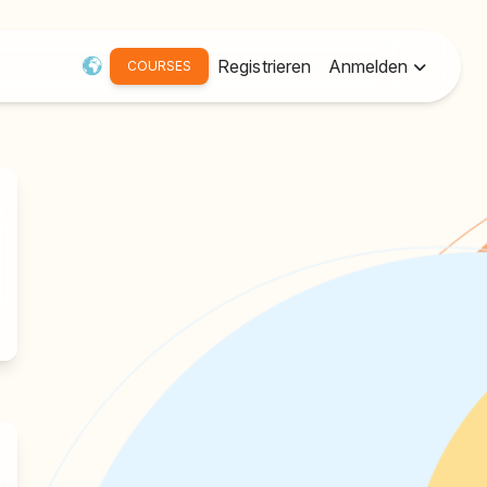
Registrieren
Anmelden
COURSES
Benutzername oder Email:
Passwort
Erinnere mich
Passwort vergessen?
Aktivierungs-Mail erneut
senden