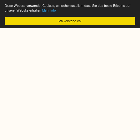
Diese Website verwendet Cookies, um sicherzustellen, dass Sie das beste Erlebnis auf
unserer Website erhalten
Mehr Info
Ich verstehe es!
We do it for you!