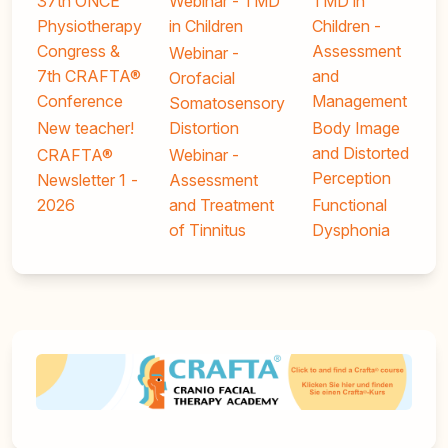
37th ONCE
Webinar - TMD
TMD in
Physiotherapy
in Children
Children -
Congress &
Assessment
Webinar -
7th CRAFTA®
and
Orofacial
Conference
Management
Somatosensory
New teacher!
Distortion
Body Image
and Distorted
CRAFTA®
Webinar -
Perception
Newsletter 1 -
Assessment
2026
and Treatment
Functional
of Tinnitus
Dysphonia